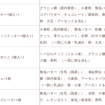
グラニュ糖（国内製造）、小麦粉、無塩
キー3個入×1
コアパウダー、チョコレート／膨張剤、
卵・大豆・アーモンドを含む）
小麦粉（国内製造）、無塩バター、粉糖
ッツクッキー3個入×1
ナッツ、準チョコレート、全卵、白ザラ
化剤、（一部に小麦・乳成分・卵・大豆
ヘーゼルナッツ（トルコ産）、グラニュ
ボーニ 3個入×2
ゴ糖、香料、（一部に卵を含む）
無塩バター（生乳（国産））、凍結卵白
ェ×1個
糖（国内製造）、小麦粉、アーモンドパ
（一部に乳成分・卵・小麦・アーモンド
無塩バター（生乳（国産））、全卵、小
ドレーヌ×1個
汁、レモンゼスト、食塩／膨張剤、香料